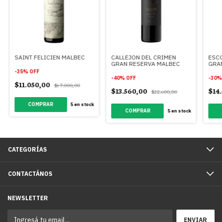
SAINT FELICIEN MALBEC
CALLEJON DEL CRIMEN
ESC
GRAN RESERVA MALBEC
GRA
-
35
%
OFF
-
40
%
OFF
-
30
$11.050,00
$17.000,00
$13.560,00
$14
$22.600,00
5
en stock
5
en stock
CATEGORÍAS
CONTACTÁNOS
NEWSLETTER