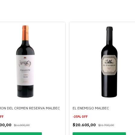
JON DEL CRIMEN RESERVA MALBEC
EL ENEMIGO MALBEC
FF
-
35
%
OFF
400,00
$20.605,00
$16.000,00
$31.700,00