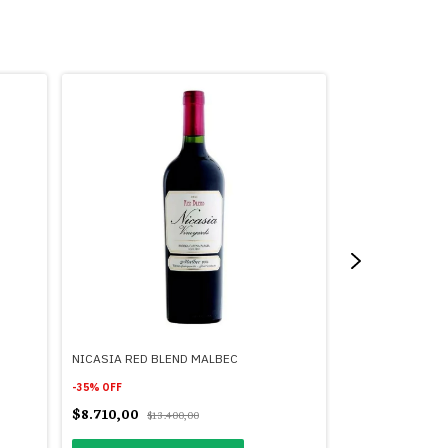
NICASIA RED BLEND MALBEC
ESCORIHUELA G
PRODUCCIONES
-
35
%
OFF
$8.710,00
-
20
%
OFF
$13.400,00
$29.680,00
$3