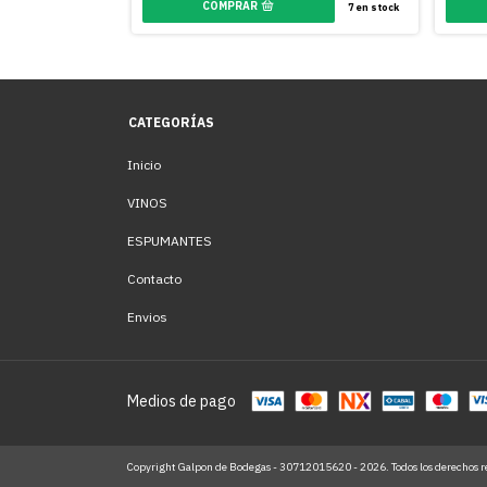
5
en stock
7
en stock
CATEGORÍAS
Inicio
VINOS
ESPUMANTES
Contacto
Envios
Medios de pago
Copyright Galpon de Bodegas - 30712015620 - 2026. Todos los derechos r