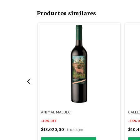
Productos similares
ANIMAL MALBEC
CALLE
-
30
%
OFF
-
35
%
O
$13.020,00
$10.
$18.600,00