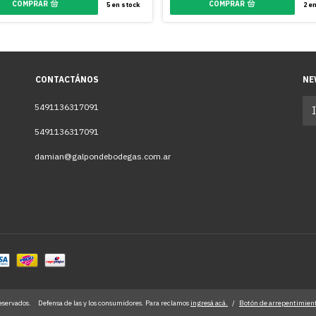
5
en stock
2
en
CONTACTÁNOS
NE
5491136317091
5491136317091
damian@galpondebodegas.com.ar
eservados.
Defensa de las y los consumidores. Para reclamos
ingresá acá.
/
Botón de arrepentimien